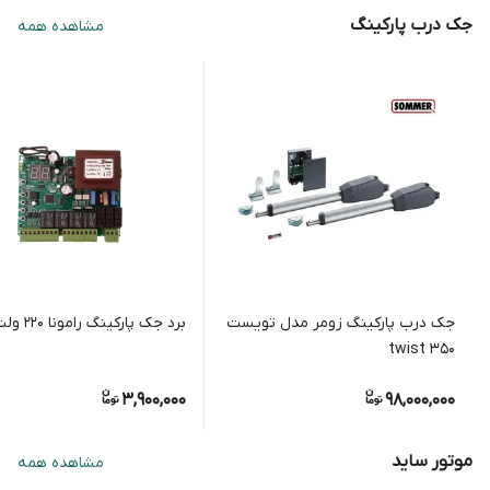
جک درب پارکینگ
مشاهده همه
جک درب پارکینگ زومر مدل تویست
برد جک پارکینگ رامونا ۲۲۰ ولت مینی
twist 350
3,900,000
98,000,000
موتور ساید
مشاهده همه