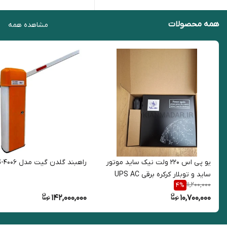
همه محصولات
مشاهده همه
یو پی اس 220 ولت نیک ساید موتور
راهبند گلدن گیت مدل G-4006
ساید و توبلار کرکره برقی UPS AC
11,200,000
4
%
142,000,000
10,700,000