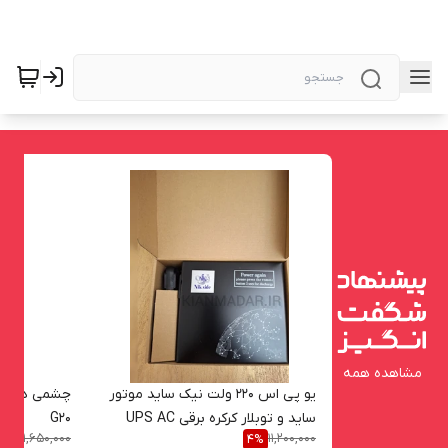
مشاهده همه
یو پی اس 220 ولت نیک ساید موتور
چشمی دزدگیر
ساید و توبلار کرکره برقی UPS AC
G20
1,650,000
11,200,000
9
%
4
%