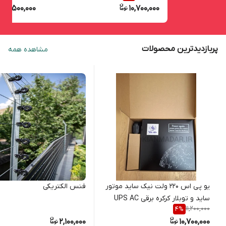
1,500,000
10,700,000
پربازدیدترین محصولات
مشاهده همه
یو پی اس 220 ولت نیک ساید موتور
فنس الکتریکی
ساید و توبلار کرکره برقی UPS AC
11,200,000
4
%
2,100,000
10,700,000