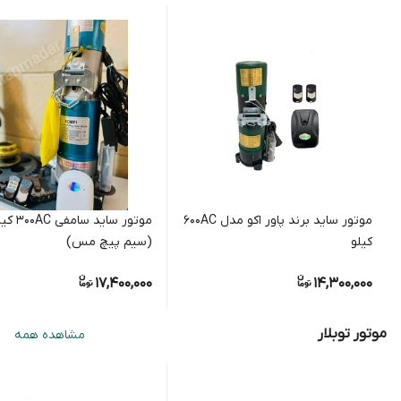
موتور ساید برند پاور اکو مدل ۶۰۰AC
موتور ساید سامفی C
کیلو
(سیم پیچ مس)
17,400,000
14,300,000
موتور توبلار
مشاهده همه