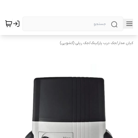
کیان مدار
/
جک درب پارکینگ
/
جک ریلی (کشویی)