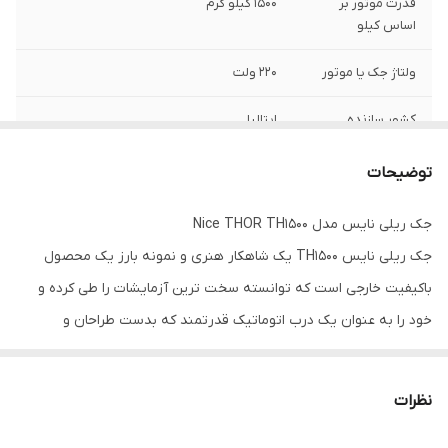
قدرت موتور بر
۱۵۰۰ کیلو گرم
اساس کیلو
ولتاژ جک یا موتور
۲۲۰ ولت
کشور سازنده
ایتالیا
مدت زمان گارانتی
۱۸ ماه
توضیحات
جک ریلی نایس مدل Nice THOR TH1500
جک ریلی نایس TH1500 یک شاهکار هنری و نمونه بارز یک محصول
باکیفیت خارجی است که توانسته سخت ترین آزمایشات را طی کرده و
خود را به عنوان یک درب اتوماتیک قدرتمند که بدست طراحان و
مهندسین ایتالیایی ساخته و تولید شده است معرفی نماید. اگر بخواهیم
نام کامل این دستگاه را بیان کنیم باید بگوییم موتور درب ریلی NICE
نظرات
THOR 1500 می باشد، هرچه از امکانات این دستگاه برایتان بگوییم کم