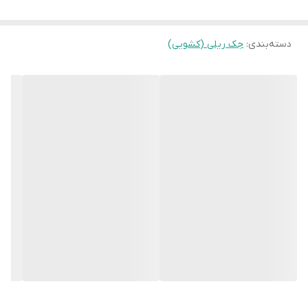
گفته ایم. کیفیت در کنار قدرت شاید دو کلمه ای باشد که کاربران و
مصرف کنندگان از این دستگاه یاد می کنند. به کمک یک موتور 220 ولتی
دسته‌بندی
:
جک ریلی (کشویی)
با قدرت 500 وات می تواند نیرویی معادل 800 نیوتن را اعمال نماید که
می توان گفت می تواند براحتی درب هایی با وزن 1500 کیلوگرم و با عرض
حداکثری 8 متر را جابجا نماید. بنابراین برای درب کارخانه، مجتمع های
تجاری و واحد های مسکونی بسیار گزینه خوبی است.
اگر بخواهیم مهم ترین مزیت این جک درب کشویی را برایتان بازگو
نماییم باید گفت که هیچ صدای اضافه ای از آن نخواهید شنید بطوریکه
متوجه خاموش یا روشن بودن آن نخواهید شد.