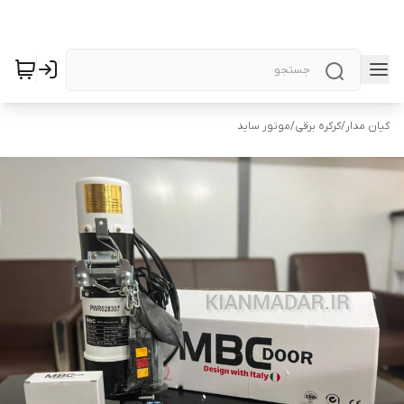
کیان مدار
/
کرکره برقی
/
موتور ساید