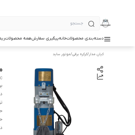
دسته‌بندی محصولات
خانه
پیگیری سفارش
همه محصولات
ریم
کیان مدار
/
کرکره برقی
/
موتور ساید
مو
AC
بر
دس
تو
حد
حد
د