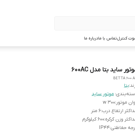
وت کنترل
تماس با ما
درباره ما
تور ساید بتا مدل 600AC
BETTA 600 
ند:
بتا
ته‌بندی
:
موتور ساید
ان موتور
:
300 w
اکثر ارتفاع درب
:
۶ متر
اکثر وزن کرکره
:
۶۰۰ کیلوگرم
رجه حفاظتی
:
IP44