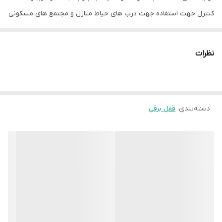
کنترل جهت استفاده جهت درب های حیاط منازل و مجتمع های مسکونی
و تجاری و درب پارکینگ مورد اسفاده قرار میگیرد این قفل محصول
شرکت الکتروپیک (یوتاب) میباشد.
نظرات
قفل برقی ریموت دار یوتاب که با نام هایی چون قفل کله گاوی و قفل
لاکپشتی نیز شناخته میشود از نظر ظاهر کاملا شباهت به قفل برقی سیزا
دسته‌بندی
:
قفل برقی
ایتالیا دارد و از نظر کیفیت کالا با آن رقابت میکند ، و بدلیل قیمت ارز در
یکی دو سال گذشته ارزش خرید آن به نسب قفل های خارجی واقعا
ارزنده تر میباشد.
وزن هر قفل ریموتی یوتاب حدود 3 کیلوگرم است و ابعاد آن 11*9*20
سانتی متری میباشد جنس بدنه قفل از فولاد ضد زنگ و بدلیل استفاده
از ورق گالوانیزه از مقاوت بسیار بالایی برخوردار است ، رنگ این قفل
مشکی رنگ است که شاسی قرمز رنگ برای بازکردن درب به صورت دستی
برای آن تعبیه شده است. قفل ریموت دار utab دارای 5 عدد کلید و 2