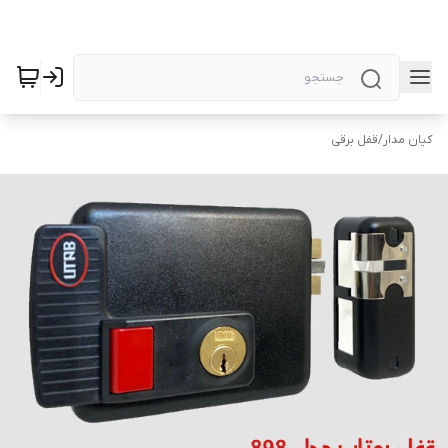
کیان مدار
/
قفل برقی