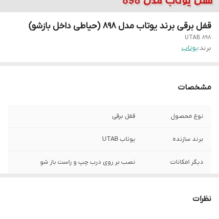
قفل برقی برند یوتاب مدل ۸۹۸ (حیاطی داخل بازشو)
UTAB ۸۹۸
برند:
یوتاب
مشخصات
نوع محصول
قفل برقی
برند سازنده
یوتاب UTAB
دیگر امکانات
نصب بر روی درب چپ و راست باز شو
مدت زمان گارانتی
2 سال
نظرات
ابعاد
سانتی متر ۵×۱۱×۱۵