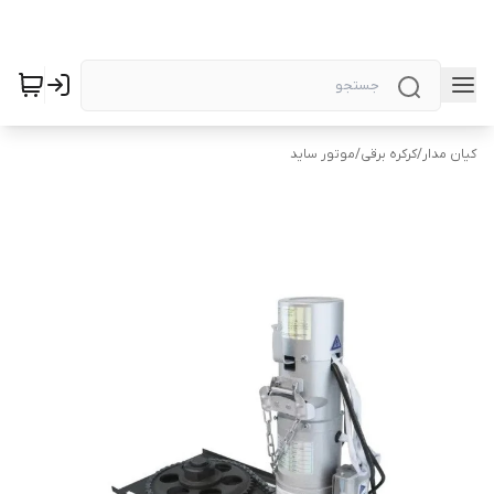
کیان مدار
/
کرکره برقی
/
موتور ساید