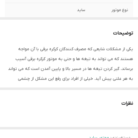
نوع موتور
ساید
قدرت موتور بر
۳۰۰ کیلوگرم
اساس کیلو
توضیحات
برند سازنده
تیونی Tiuny
یکی از مشکلات شایعی که مصرف کنندگان کرکره برقی با آن مواجه
هستند که می تواند به تیغه ها و حتی به موتور کرکره برقی آسیب
کشور سازنده
چین
برساند، گیر کردن تیغه ها در مسیر بالا و پایین آمدن است که می تواند
به هر علتی پیش آید. خیلی از افراد برای رفع این مشکل از چشمی
استفاده میکنند که این چشمی فقط درصدی از خطرات را می تواند
پوشش دهد اما اگر دلیل این گیر کردن تیغه ها باز نشدن قفل کرکره یا
نظرات
گیر کردن تیغه در ریل باشد، امکان آسیب دیدگی قطعی است. حالا تیونی
یک موتور جدیدی را معرفی کرده که دارای آنتی کرش است و می تواند به
کلی مشکل آسیب دیدگی تیغه کرکره و موتور را برطرف کند که در ادامه
دسته‌بندی
:
موتور ساید
به معرفی این موتور آنتی کرش دار می پردازیم.