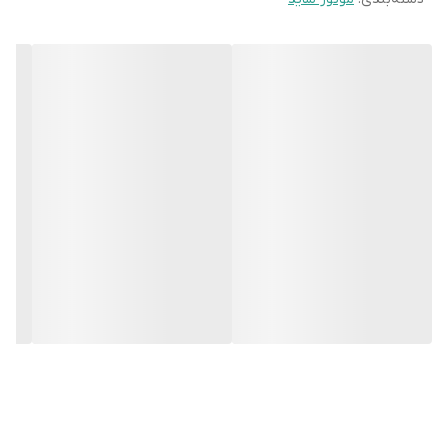
محتویات داخل پک:
*موتور و گیریبکس تیونی 300
*پلیت و یراق موتور کرکره
*مدار کنترل تیونی
*دو عدد ریموت
*کاتالوگ نصب
مشخصات موتور ساید تیونی 300 کیلو آنتی کرش دار
موتور ساید تیونی 300 کیلوگرم قدرتی است که این محصول را قادر می
سازد روی اکثر دهانه های ساده قابل نصب شود. توصیه ای که ما برای
این موتور داریم این است که از آن برای درب های کرکره ای حداکثر تا 30
متر مربع و با تیغه های وزن استاندارد استفاده کنید. ولتاژ کاری این
موتور 220 ولت و 2.8 آمپر است که توانی حداکثر 180 وات خواهد داشت.