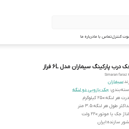
وت کنترل
تماس با ما
درباره ما
 درب پارکینگ سیماران مدل 6L فراز
Simaran faraz 
ند:
سیماران
ته‌بندی
:
جک بازویی دو لنگه
رت هر لنگه
:
۲۵۰ کیلوگرم
اکثر طول هر لنگه
:
۳.۵ متر
تاژ جک یا موتور
:
۲۲۰ ولت
ور سازنده
:
ایران