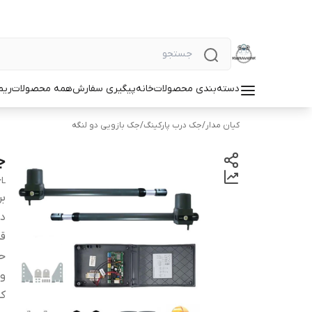
دسته‌بندی محصولات
خانه
پیگیری سفارش
همه محصولات
ریم
کیان مدار
/
جک درب پارکینگ
/
جک بازویی دو لنگه
جک
6L
بر
دس
قد
حد
ول
کش