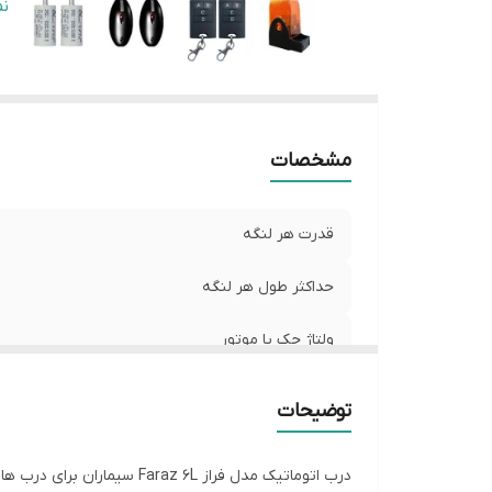
مد
ن
مشخصات
قدرت هر لنگه
حداکثر طول هر لنگه
ولتاژ جک یا موتور
کشور سازنده
توضیحات
مدت زمان گارانتی
درب اتوماتیک مدل فراز Faraz 6L سیماران برای درب هایی تا وزن 240 کیلوگرم به ازای هر لنگه مناسب می باشد. از مشخصات این جک پارکینگی می توان به موارد زیر اشاره نمود :