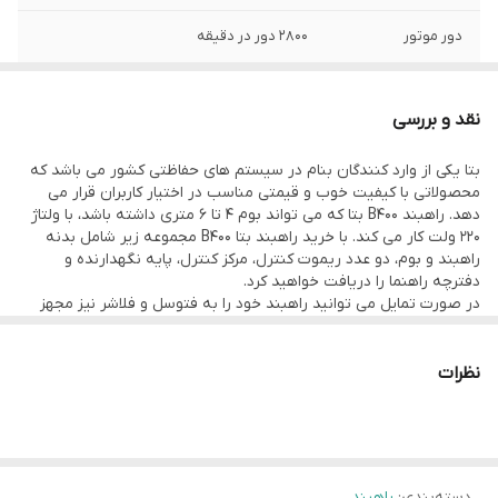
دور موتور
2800 دور در دقیقه
تناوب کاری
100 بار متوالی
نقد و بررسی
نوع بوم
تلسکوپی قابل تنظیم در طول 4 تا 6 متر
بتا یکی از وارد کنندگان بنام در سیستم های حفاظتی کشور می باشد که
محصولاتی با کیفیت خوب و قیمتی مناسب در اختیار کاربران قرار می
ماکزیمم طول بوم
6 متر
دهد. راهبند B400 بتا که می تواند بوم 4 تا 6 متری داشته باشد، با ولتاژ
220 ولت کار می کند. با خرید راهبند بتا B400 مجموعه زیر شامل بدنه
زمان باز و بسته
6 ثانیه
راهبند و بوم، دو عدد ریموت کنترل، مرکز کنترل، پایه نگهدارنده و
شدن
دفترچه راهنما را دریافت خواهید کرد.
در صورت تمایل می توانید راهبند خود را به فتوسل و فلاشر نیز مجهز
ماکزیمم زاویه بازشو
90 درجه
کنید.
راهبند بتا B-400 یکی از پر فروشترین محصولات راه بند در ایران است که
از جهت تردد، می توان اعتماد کاملی روی این محصول داشت. این راهبند
نظرات
پشتیبانی از لیمیت
دارد
از یک بوم تلسکوپی بهره می برد که می توان آن را از 4 متر تا 6 متر
سوئیچ
افزایش داد. این راهبند پارکینگی 220 ولتی که بازشوی 90 درجه ای دارد،
قابلیت کارکرد با تناوب 100 بار پی در پی را هم دارا است. سرعت باز شدن
قابلیت اتصال به
دارد
این راهبند بتا تنها 6 ثانیه است و در این مدت زمان مسیر را برای تردد
کامپیوتر
شما باز می کند. در نظر داشته باشید که وزن بدنه این راهبند 66
دسته‌بندی
:
راهبند