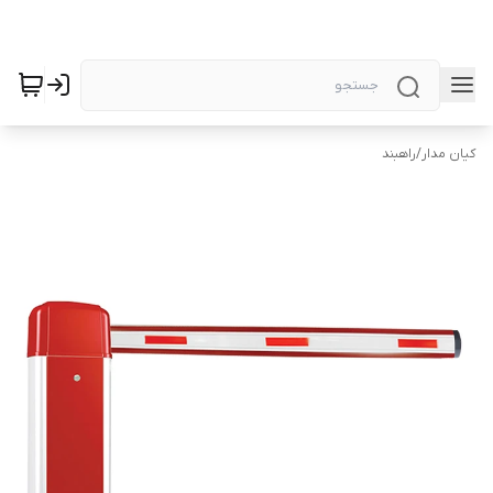
کیان مدار
/
راهبند