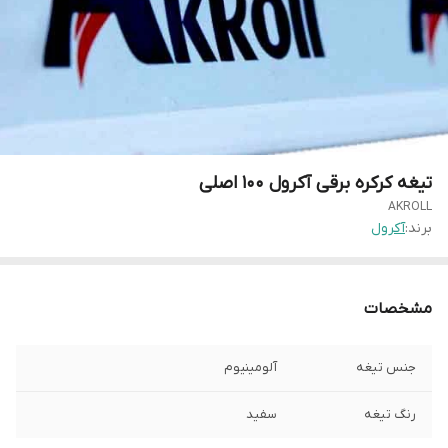
تیغه کرکره برقی آکرول ۱۰۰ اصلی
AKROLL
برند:
آکرول
مشخصات
جنس تیغه
آلومینیوم
رنگ تیغه
سفید