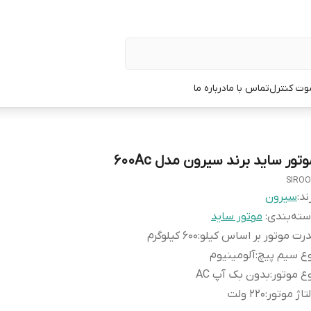
وت کنترل
تماس با ما
درباره ما
تور ساید برند سیرون مدل ۶۰۰Ac
SIRO
ند:
سیرون
ته‌بندی
:
موتور ساید
رت موتور بر اساس کیلو
:
600 کیلوگرم
ع سیم پیچ
:
آلومينيوم
ع موتور
:
بدون بک آپ AC
تاژ موتور
:
۲۲۰ ولت