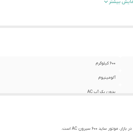
لاص کن
:
دارد (زنجیری)
مایش بیشتر
ق اضطراری UPS
:
ندارد
ت زمان گارانتی
:
12 ماه
ور سازنده
:
چین
600 کیلوگرم
آلومينيوم
بدون بک آپ AC
۲۲۰ ولت
دارد (زنجیری)
ر ساید 600 سیرون AC است.