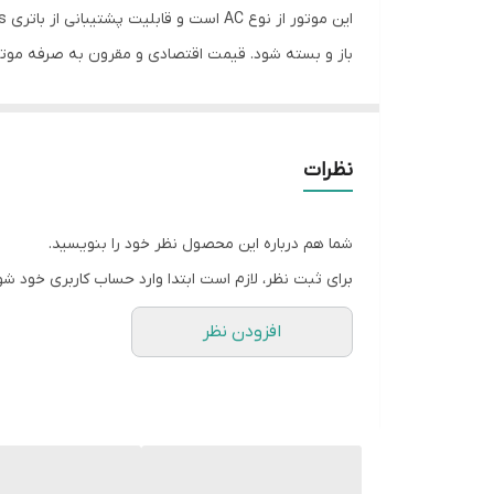
برق اضطراری UPS
باز و بسته شود. قیمت اقتصادی و مقرون به صرفه موتور ساید 600 سیرون AC، موضوع دیگری است که باعث محبوبیت این موتور در بین نمونه های مشابه موج
مدت زمان گارانتی
کشور سازنده
در جعبه موتور ساید سیرون دو عدد ریموت لرنی وجود دا
برقی سیگنال های مربوط به باز و بسته شدن را از ریموت
نظرات
دارای یکسال گارانتی
وجود گارانتی برای محصولات برقی، یک مساله لازم و ضر
شما هم درباره این محصول نظر خود را بنویسید.
مشتری این اطمینان خاطر را میدهد که در صورت بروز مشک
برای ثبت نظر، لازم است ابتدا وارد حساب کاربری خود شو
افزودن نظر