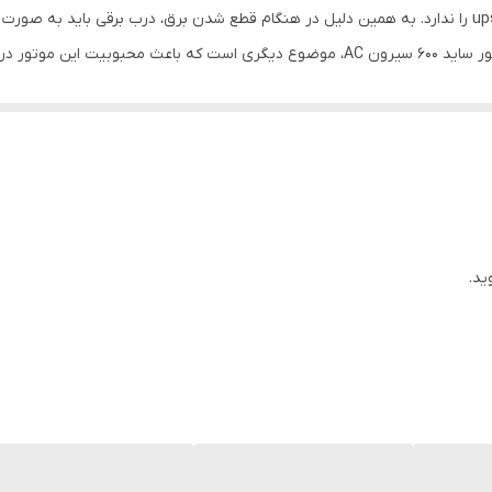
ندارد
این موتور از نوع AC است و قابلیت پشتیبانی از باتری ups را ندارد. به همین دلیل در هنگام قطع شدن برق
ود در بازار شده است.
12 ماه
چین
رد و اتصال ریموت بلوتوثی و ریموت دیپ سوییچ نیز امکان پذیر است. ساز و ک
 کرکره برقی دریافت میکند و دستورات مربوط به باز و بسته شدن درب برقی را
وری است. در واقع گارانتی نشان میدهد که شرکت تولید کننده چقدر نسبت به م
ل یا هرگونه خرابی، میتواند از خدمات شرکت تولید کننده، استفاده نماید.
ید.