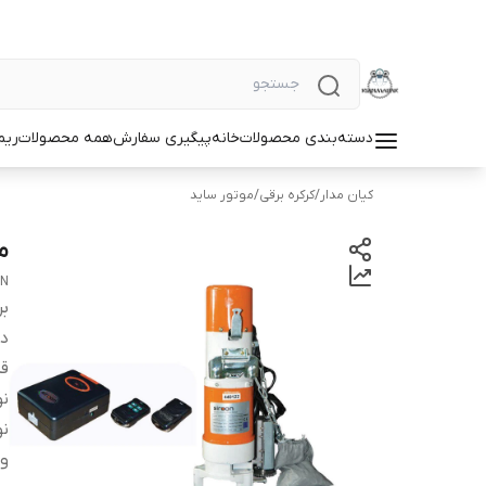
دسته‌بندی محصولات
خانه
پیگیری سفارش
همه محصولات
ریم
کیان مدار
/
کرکره برقی
/
موتور ساید
مو
ON
بر
دس
قد
نو
نو
ول