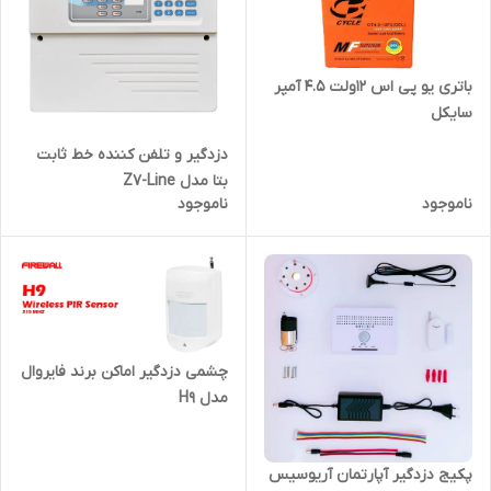
باتری یو پی اس 12ولت 4.5 آمپر
سایکل
دزدگیر و تلفن کننده خط ثابت
بتا مدل Z7-Line
ناموجود
ناموجود
چشمی دزدگیر اماکن برند فایروال
مدل H9
پکیج دزدگیر آپارتمان آریوسیس