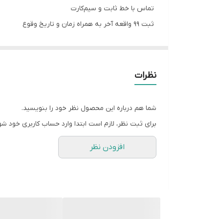
تماس با خط ثابت و سیم‌کارت
ثبت ۹۹ واقعه آخر به همراه زمان و تاریخ وقوع
۲۴ ثانیه پیام قابل ضبط به صورت ۱ تا ۴ پیام مجزا (Alarm - Fire - Tamper - Panic)
قابلیت کنترل توسط نرم‌افزار اندروید و iOS و همچنین تغییر تقریبا تمامی تنظیمات توسط نرم‌افزار اندروید
دارای ریموت 433.92MHz) Hopping Code) با قابلیت تعیین سطح دسترسی کاربران
نظرات
دارای ۱۰ حافظه شماره تماس در هنگام آلارم با قابلیت ارسال SMS (فارسی) و تماس
امکان غیرفعال کردن موقت زون، ریموت و سنسور بی‌س
شما هم درباره این محصول نظر خود را بنویسید.
افزایش رله‌های کنترلی تا ۴ رله متناسب با مدل دستگاه (۱ رله 805S و ۴ رله 805Q)
برای ثبت نظر، لازم است ابتدا وارد حساب کاربری خود شو
تغییر خروجی اسپیکر به دو خروجی اسپیکر ۱ و ۲ و حفاظت تمامی خروجی‌های آلارم به تفکیک
افزودن نظر
سخت‌افزار تمام SMD با ساختار جدید مدار آلارم، ترمینال‌های خروجی و خنک‌کننده
امکان تعریف نام برای مدیران، مخاطبین آلارم، زون، ر
امکان تعریف و حذف مدیران توسط مدیر یک از طریق SMS و اپلیکیشن
امکان تعریف و حذف مخاطبین آلارم توسط مدیران از طریق SMS و اپل
توسعه قابل توجه دستورات SMS (کنترلی و تنظیمی)