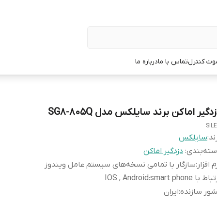
وت کنترل
تماس با ما
درباره ما
دگیر اماکن برند سایلکس مدل SG8-805Q
SIL
ند:
سایلکس
ته‌بندی
:
دزدگیر اماکن
م افزار
:
سازگار با تمامی نسخه‌های سیستم عامل ویندوز
باط با smart phone
:
IOS , Android
ور سازنده
:
ایران