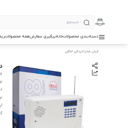
دسته‌بندی محصولات
خانه
پیگیری سفارش
همه محصولات
ریم
کیان مدار
/
دزدگیر اماکن
دز
EX
بر
دس
نر
ارت
کش