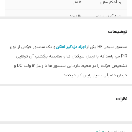
برد آشکار سازی
۱۲ متر
زاویه آشکار سازی
۱۱۰ درجه
نوع اتصال
با سیم
توضیحات
مدت زمان گارانتی
۶۰ ماه
سنسور سیمی H6 یکی از
اجزاء دزدگیر اماکن
و یک سنسور حرکتی از نوع
PIR می باشد که با ارسال سیگنال ها و مقایسه برگشتی آن توانایی
خروجی TAMPER
دارد
تشخیص حرکت را در محیط دارد،این سنسور ها با ولتاژ ۱۲ ولت DC و
جریان مصرفی بسیار پایین کار میکنند.
از این جهت به این سنسور ،سنسور سیمی گفته میشود که ارسال و
دریافت سیگنال تشخیص حرکت به
دزدگیر اماکن
مرکزی توسط سیم انجام
نظرات
میشود.
این سنسور یکی از بهترین سنسور های موجود در بازار جهت تشخیص
حرکت در دزدگیر های اماکن می باشد
دسته‌بندی
:
چشمی
این سنسور توانایی بسیار خوبی در تشخیص حرکت در فاصله ۱۲ متری با