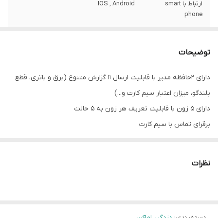
ارتباط با smart
IOS , Android
phone
کشور سازنده
ایران
توضیحات
نوع ریموت
هاپینگ-hopping
دارای ٢حافظه مدیر با قابلیت ارسال ١١ گزارش متنوع (برق و باتری، قطع
زون
۵ زون - 5zon
بلندگو، میزان اعتبار سیم کارت و...)
مدت زمان گارانتی
۲ سال
دارای ۵ زون با قابلیت تعریف هر زون به ۵ حالت
برقرای تماس با سیم کارت
ثبت ٩٩ واقعه آخر به همراه زمان و تاریخ وقوع
٢٣ ثانیه پیام قابل ضبط به صورت ٢ پیام مجزا (Alarm, Fire)
نظرات
قابلیت کنترل توسط نرم‌افزار اندروید و iOS و همچنین تغییر تقریبا
تمامی تنظیمات توسط نرم‌افزار اندروید
دارای ریموت 433.92MHz) Hopping Code)
دسته‌بندی
:
دزدگیر اماکن
دارای ۵ حافظه شماره تماس در هنگام آلارم با قابلیت ارسال SMS