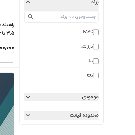
برند
راهبند 
FAAC
۳.۵ تا ۶ متر
بارزانته
000,000
بتا
دلتا
زومر
موجودی
سیماران
محدوده قیمت
گلدن گیت