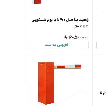
راهبند بتا مدل B400 با بوم تلسکوپی
۴ تا ۶ متر
160,500,000
افزودن به سبد
راهبند فراز سیماران فلاشردار با بوم ۵