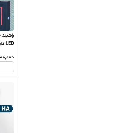
LED دار
500,000