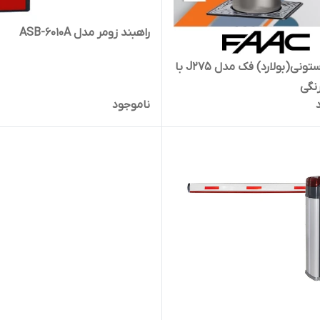
راهبند زومر مدل ASB-6010A
راهبند ستونی(بولارد) فک مدل J275 با
نگی
ناموجود