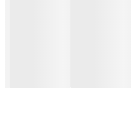
ویژگی های محصول :
دارای کارکرد آرام و بی صدا
مناسب برای مجتمع ها و اماکن تجاری با میزان تردد بالا
کنترل تردد در مکان های عمومی و اختصاصی
امکان اتصال به فتوسل ایمنی
دارای فلاشر سرخود با امکان خاموش کردن
امکان کنترل از را دور با ریموت کنترل
دارای قابلیت بستن اتوماتیک زمان دار و غیراتوماتیک
دارای قابلیت تنظیم زمان تاخیر در مد اتوماتیک بین 0 تا 120 ثانیه
مجهز به سیستم خلاص کن دستی در هنگام قطع برق
دارای قابلیت اتصال به LOOP DETECTOR و ACCESS CONTROL و
SIMPARK