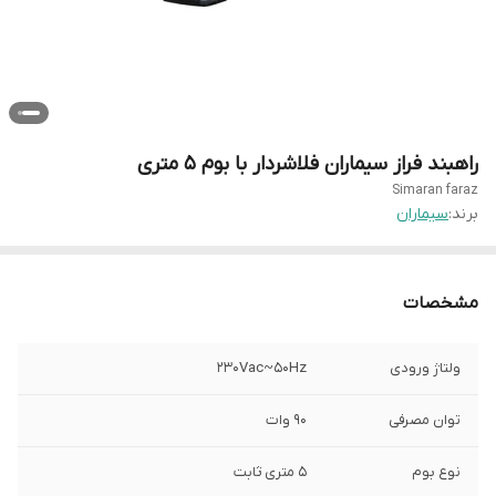
راهبند فراز سیماران فلاشردار با بوم ۵ متری
Simaran faraz
برند:
سیماران
مشخصات
ولتاژ ورودی
230Vac~50Hz
توان مصرفی
۹۰ وات
نوع بوم
۵ متری ثابت