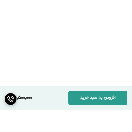
جفت آن مگنتی می باشند.
قابلیت اتصال به سیستم Access Control ( کنترل تردد ) و Simpark :
یکی از ویژگی های راهبند سیماران قابلیت اتصال آن به سیستم کنترل
تردد می باشد. سیستم کنترل تردد یا اکسس کنترل برای کنترل عبور و
مرور افراد و وسایل نقلیه به یک مکان خاص مانند مجتمع های بزرگ
مسکونی،پارکینگ ها و... استفاده می شود. این دستگاه ها با استفاده از
دوربین پلاک خوان که در قسمت ورودی پارکینگ نصب می شود و با
تشخیص شماره پلاک خودرو اقدام به باز کردن راهبند برای پلاک های
مجاز، با استفاده از ورودی های کنترل دستی (manual) می نماید.
افزودن به سبد خرید
146,500,000
همچنین از ویژگی های قابل توجه انواع راهبند پارکینگ سیماران می توان
به قابلیت ارتباط آن با سیستم کنترل تردد خودرو (Simpark) اشاره