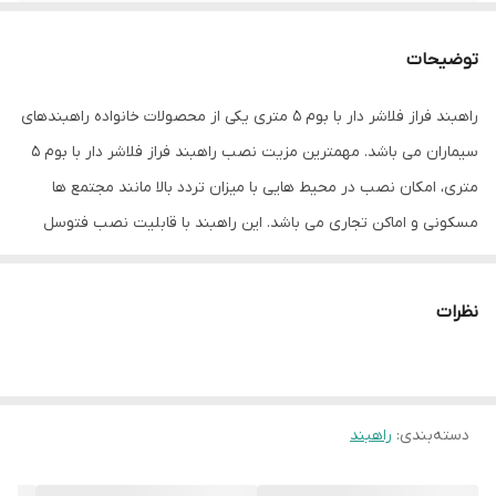
دور موتور
۲۸۰۰ دور در دقیقه
توضیحات
ماکزیمم زاویه بازشو
۹۰ درجه
راهبند فراز فلاشر دار با بوم 5 متری یکی از محصولات خانواده راهبندهای
زمان باز و بسته
۶ ثانیه
سیماران می باشد. مهمترین مزیت نصب راهبند فراز فلاشر دار با بوم 5
شدن
متری، امکان نصب در محیط هایی با میزان تردد بالا مانند مجتمع ها
پشتیبانی از لیمیت
دارد
مسکونی و اماکن تجاری می باشد. این راهبند با قابلیت نصب فتوسل
سوئیچ
ایمنی این امکان را فراهم می کند تا در صورت وجود مانع در مسیر حرکت
امکان کنترل با
دارد
بوم و به جهت پیشگیری از بروز خطرات جانی و مالی از ادامه حرکت آن
ریموت کنترل
نظرات
جلوگیری نماید. همچنین با داشتن فلاشر، در حال کار بودن راهبند را به
پشتیبانی از فتوسل
دارد
کاربران اعلام می کند. سیستم خلاص کن دستی این امکان را به کاربران
می دهد تا در مواقع قطع برق یا خرابی که امکان باز و بسته کردن راهبند
مدت زمان گارانتی
۲۴ ماه
دسته‌بندی
:
راهبند
به صورت اتوماتیک وجود ندارد، با خلاص کردن راهبند، کنترل آن را تا رفع
مشکل به صورت دستی برعهده بگیرند.