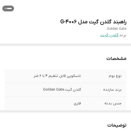
راهبند گلدن گیت مدل G-4006
Golden Gate
برند:
گلدن گیت
مشخصات
نوع بوم
تلسکوپی قابل تنظیم ۴ تا ۶ متر
برند سازنده
گلدن گیت Golden Gate
جنس بدنه
فلزی
کشور سازنده
چین
توضیحات
مدت زمان گارانتی
۲۴ ماه