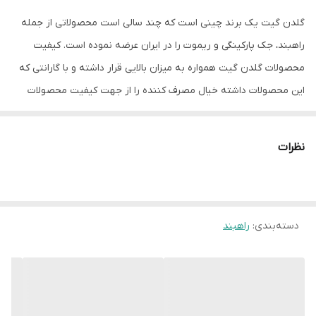
گلدن گیت یک برند چینی است که چند سالی است محصولاتی از جمله
راهبند، جک پارکینگی و ریموت را در ایران عرضه نموده است. کیفیت
محصولات گلدن گیت همواره به میزان بالایی قرار داشته و با گارانتی که
این محصولات داشته خیال مصرف کننده را از جهت کیفیت محصولات
راحت نموده است.
نظرات
مشخصات محصول
راهبند گلدن گیت G-4006 یک راهبند با قیمت بسیار مناسب است که
دارای بوم تلسکوپی است که از 4 تا 6 متر قابل تنظیم می باشد. این
دسته‌بندی
:
راهبند
راهبند به لحاظ ساختاری مشابه راهبند بتا B-400 و راهبند سیماران می
باشد با این تفاوت که آن دو محدودیت برای تردد خودرو قائل بودند اما
فقط گلدن گیت ادعا دارد محدودیتی برای تردد خودرو نگذاشته است
رنگ راهبند گلدن گیت نارنجی و سفید است.قسمت دستی نمودن