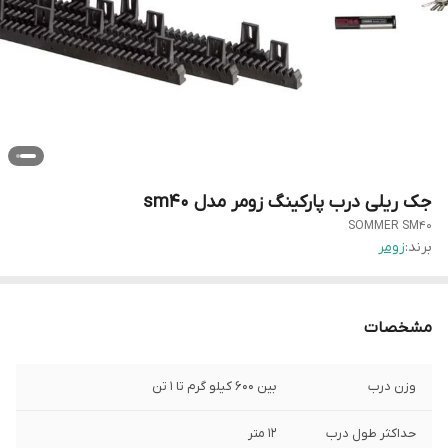
جک ریلی درب پارکینگ زومر مدل sm40
SOMMER SM40
برند:
زومر
مشخصات
وزن درب
بین 600 کیلو گرم تا 1 تن
حداکثر طول درب
12 متر