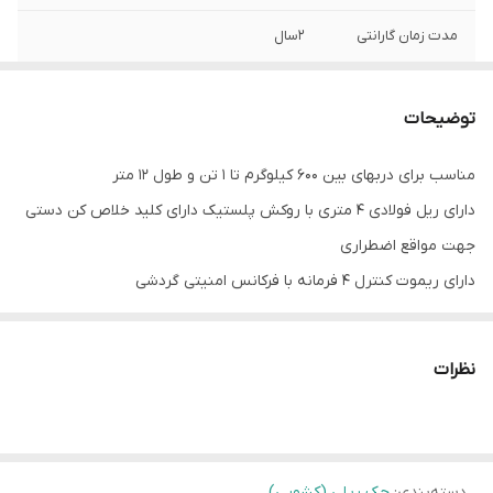
مدت زمان گارانتی
2سال
کشور سازنده
آلمان
توضیحات
مناسب برای دربهای بین ۶۰۰ کیلوگرم تا ۱ تن و طول ۱۲ متر
دارای ریل فولادی ۴ متری با روکش پلستیک دارای کلید خلاص کن دستی
جهت مواقع اضطراری
دارای ریموت کنترل ۴ فرمانه با فرکانس امنیتی گردشی
قابلیت نصب بر روی دربهای ریلی صنعتی
جک برقی دارای کلید خلاص کن دستی می باشد که در مواقع اضطراری و
نظرات
قطعی برقی کمک شایانی به کاربر در تردد می کند.
جک اتوماتیک ریلی Sommer SM40 مجهز به سیستم تشخیص مانع
دسته‌بندی
:
جک ریلی (کشویی)
هوشمند (Obstacle detection) می باشد که در صورت شناسایی مانع،