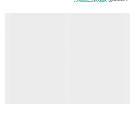
مانع بسته شدن درب و آسیب احتمالی می شود. این ویژگی با نصب
چشمی فتوسل و سیستم ترمزگیری اتوماتیک میسر است.