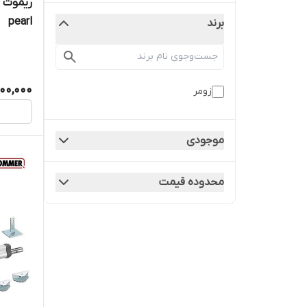
pearl
برند
00,000
زومر
موجودی
محدوده قیمت