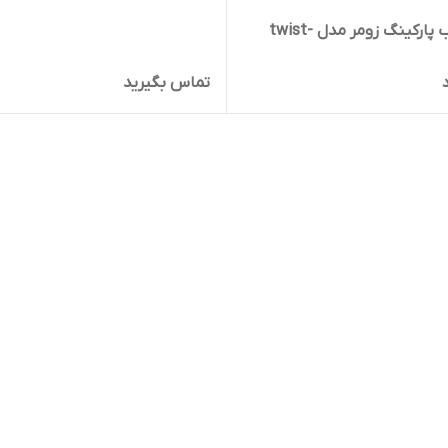
جک درب پارکینگ زومر مدل twist-
تماس بگیرید