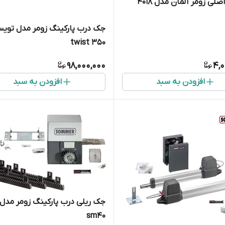
ریموت اصلی زومر آلمان مدل ۴۰۱۸
جک درب پارکینگ زومر مدل توی
twist 350
98,000,000
4,0
افزودن به سبد
افزودن به سبد
جک ریلی درب پارکینگ زومر مدل
sm40