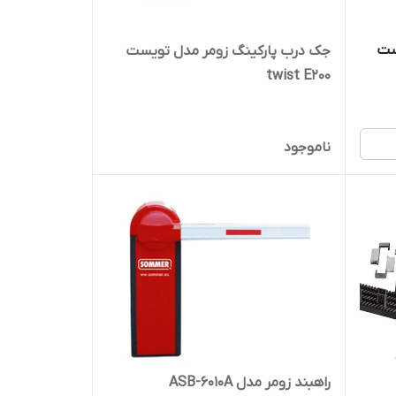
ست
جک درب پارکینگ زومر مدل تویست
twist E200
ناموجود
راهبند زومر مدل ASB-6010A