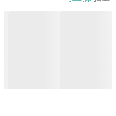
در نزدیکی سقف قرار می‌گیرند. موتور سکشنال با استفاده از یک مکانیزم
روان و مطمئن، این پانل‌ها را به حرکت درآورده و باعث باز و بسته شدن
در می‌شود.