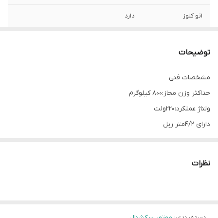
اتو کلوز
دارد
ریل
بهمراه ۴ متر ریل
توضیحات
تعداد ریموت کنترل
۲ عدد
مشخصات فنی
کشور سازنده
چین
حداکثر وزن مجاز:800 کیلوگرم
مدت زمان گارانتی
۱۲ ماه
ولتاژ عملکرد:220ولت
دارای 4/2متر ریل
دارای اتو کلوز
مجهز به سیستم soft stop/start
نظرات
موتور سکشنال (Sectional Motor) نوعی موتور است که برای درهای
سکشنال، یعنی درهایی که از چندین پانل مجزا تشکیل شده و به صورت
عمودی به سمت سقف جمع می‌شوند، طراحی شده است. این درها معمولاً
دسته‌بندی
:
موتور سکشنال
از پانل‌های جداگانه‌ای ساخته می‌شوند که به صورت عمودی بالا رفته و