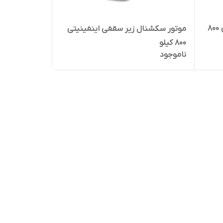
جک ریلی درب پارکینگ اینفینیتی 800
موتور سکشنال زیر سقفی اینفینیتی
800 کیلو
ناموجود