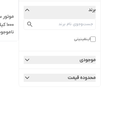
برند
موتور س
1000 کیلو
ناموجود
اینفینیتی
موجودی
محدوده قیمت