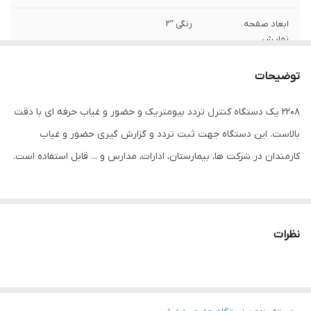
ابعاد صفحه
رنگی ʺ2
نمایش
امکان ثبت نام کاربر
دارد
توضیحات
ظرفیت ثبت تردد
۱۰۰۰۰۰ تردد
2208 یک دستگاه کنترل تردد بیومتریک و حضور و غیاب حرفه ای با دقت
بالاست. این دستگاه جهت ثبت تردد و گزارش گیری حضور و غیاب
نوع احراز هویت
رمز / اثر انگشت / کارت
کارمندان در شرکت ها، بیمارستان، ادارات، مدارس و ... قابل استفاده است.
ظرفیت تعریف کاربر
3000 کاربر و 10 مدیر
شناسایی افراد در دستگاه 2208 از طریق اسکن اثرانگشت، خواندن کارت
ظرفیت ثبت کارت
3000 کارت
RFID و یا رمز عبور انجام می شود. این دستگاه مجهز به یک سنسور نوری
نظرات
ظرفیت ثبت رمز
3000 رمز
اثر انگشت با کیفیت و سریع است و احراز هویت از طریق اثر انگشت که
یک مکانیزم محبوب و غیرقابل تقلب است را امکان پذیر می کند. قابلیت
ظرفیت ثبت اثر
3000 انگشت
انگشت
ثبت تردد از طریق کارت های RFID و رمز عبور نیز برای کارمندانی در نظر