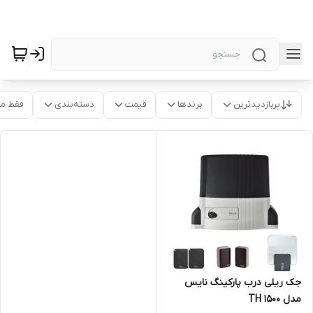
پربازدیدترین
برندها
قیمت
دسته‌بندی
فقط م
جک ریلی درب پارکینگ نایس
مدل TH 1500