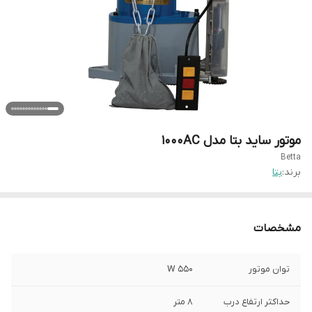
موتور ساید بتا مدل 1000AC
Betta
برند:
بتا
مشخصات
توان موتور
550 W
حداکثر ارتفاع درب
۸ متر