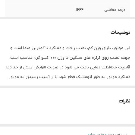
درجه حفاظتی
IP44
حداکثر وزن کرکره
۱۰۰۰ کیلوگرم
توضیحات
این موتور، دارای وزن کم، نصب راحت و عملکرد با کمترین صدا است و
جهت نصب روی کرکره های سنگین تا وزن 1000 کیلو گرم مناسب است.
قابلیت محافظت دمایی باعث می شود در صورت افزایش بیش از حد دما،
عملکرد موتور به طور اتوماتیک قطع شود تا از آسیب رسیدن به موتور
جلوگیری کند. امکان عملکرد به صورت دستی در زمان قطع برق، وجود
دارد و لیمیت سوییچ تعبیه شده در موتور، امکان تنظیم حد باز شو و
نظرات
بسته شو را فراهم می کند. این ویژگی ها باعث می شود این موتور یکی از
بهترین گزینه ها جهت نصب در کارخانه ها، مجتمع های مسکونی،
کارگاههای صنعتی و ... باشد.
دسته‌بندی
:
موتور ساید