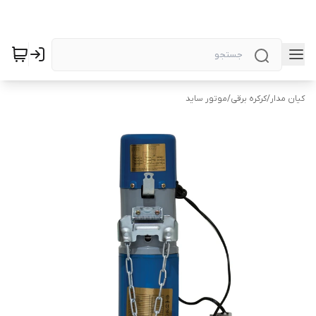
کیان مدار
/
کرکره برقی
/
موتور ساید