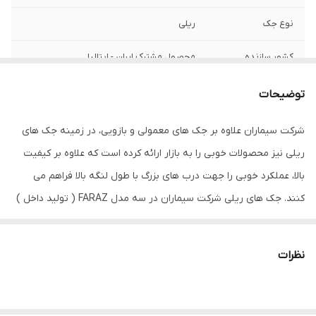
نوع جک
ریلی
کشور سازنده
محصول مشترک ایران - ایتالیا
مدت زمان گارانتی
۲ سال
توضیحات
شرکت سیماران علاوه بر جک های معمولی و بازویی، در زمینه جک های
ریلی نیز محصولات خوبی را به بازار ارائه کرده است که علاوه بر کیفیت
بالا، عملکرد خوبی را جهت درب های بزرگ با طول لنگه بالا فراهم می
کنند. جک های ریلی شرکت سیماران در سه مدل FARAZ ( تولید داخل )
و FARAZ P ( تولید مشترک با شرکت پروتکو ایتالیا ) و MOVER ( ساخت
پروتکو ایتالیا ) می باشند که به تکنولوژی دو زمانه مجهز هستند و در
نظرات
انتهای باز و بسته شدن آرام و با حداقل ضربه جابجا می شوند. عمر جک
های ریلی مناسب و بالا می باشد و در بعضی مدل ها توانایی جابجایی
درهای حداکثر 1.5 تن را نیز دارا می باشند.