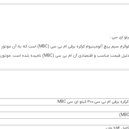
تصویری که می بینید، مربوط به موتور ساید ششصد کیلوگر
موتور ساید زنجیری ششصد کیلو کرکر
رقی ام بی سی ۳۰۰ کیلو ای سی MBC
 که شامل گیربکس، زنجیر، بلبرینگ و دیگر متعلقات و یراق آلات موتور، همگی
۶۵۴ وات