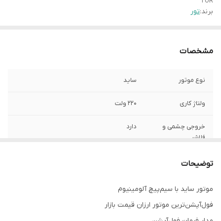
TOR
برند:
تور
مشخصات
نوع موتور
ساید
ولتاژ کاری
۲۲۰ ولت
خروجی چشمی و
دارد
فلاشر
کشور سازنده
چین
توضیحات
مدت زمان گارانتی
۱۲ ماه
موتور ساید با سیم‌پیچ آلومینیوم
فول‌آپشن‌ترین موتور ارزان قیمت بازار
مدار فرمان فول‌آپشن