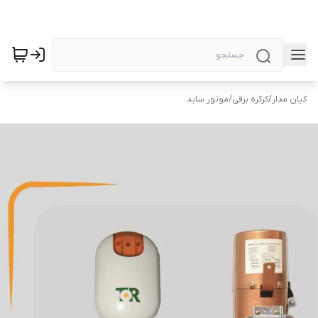
کیان مدار
/
کرکره برقی
/
موتور ساید