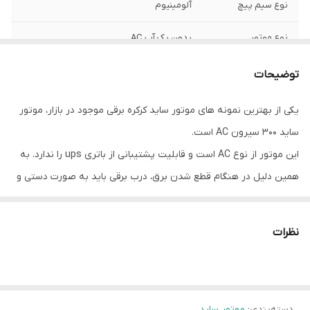
نوع سیم پیچ
آلومینیوم
نوع موتور
بدون بک آپ AC
ولتاژ موتور
۲۲۰ ولت
توضیحات
خلاص کن
دارد (زنجیری)
یکی از بهترین نمونه های موتور ساید کرکره برقی موجود در بازار، موتور
ساید 300 سیرون AC است.
برق اضطراری UPS
ندارد
این موتور از نوع AC است و قابلیت پشتیبانی از باتری ups را ندارد. به
کشور سازنده
چین
همین دلیل در هنگام قطع شدن برق، درب برقی باید به صورت دستی و
از طریق زنجیر خلاص کن موجود روی موتور، باز و بسته شود. قیمت
مدت زمان گارانتی
۱۲ ماه
اقتصادی و مقرون به صرفه موتور ساید 300 سیرون AC، موضوع دیگری
نظرات
است که باعث محبوبیت این موتور در بین نمونه های مشابه موجود در
بازار شده است.
دسته‌بندی
:
موتور ساید