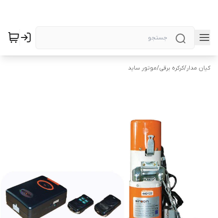
کیان مدار
/
کرکره برقی
/
موتور ساید