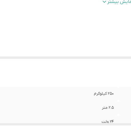
وع جک
:
الکترومکانیک
مایش بیشتر
ور سازنده
:
ایران
ت زمان گارانتی
:
24 ماه
250 کیلوگرم
2.۵ متر
۲۴ ولت