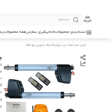
دسته‌بندی محصولات
خانه
پیگیری سفارش
همه محصولات
ریم
کیان مدار
/
جک درب پارکینگ
/
جک بازویی دو لنگه
جک
ab
بر
دس
قد
حد
ول
بر