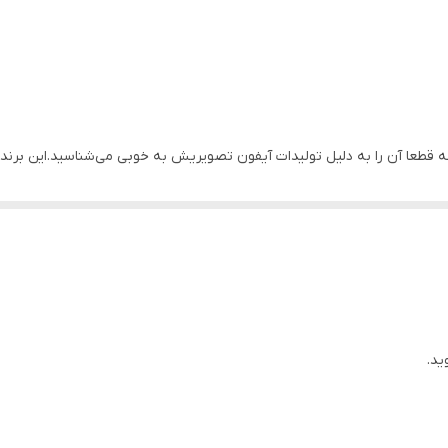
دارد
الکترومکانیک
ایران
پیک است که قطعا آن را به دلیل تولیدات آیفون تصویریش به خوبی می‌شناسید.این برن
24 ماه
جک درب پارکینگ یوتاب ۶۸۹ از لحاظ ظاهری بسیار شبیه جک زومر تویست 200 آلمان است،البته از ن
 ایران با ولتاژ ۲۴ ولت است.
ید.
قطع برق شهر با استفاده از باطری بک آپ این محصول،باز و بسته شدن درب به 