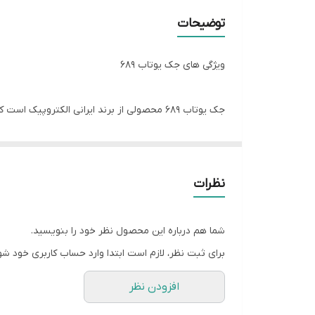
برق اضطراری UPS
توضیحات
نوع جک
ویژگی های جک یوتاب 689
کشور سازنده
جک یوتاب 689 محصولی از برند ایرانی الکترو
مدت زمان گارانتی
آیفون های تصویری تولید و عرضه می‌کند.
نظرات
الکتروپیک در ولتاژ کاری آن میباشد.این محصول اولین جک پارکینگی
شما هم درباره این محصول نظر خود را بنویسید.
موتور 24 ولت جک یوتاب
برای ثبت نظر، لازم است ابتدا وارد حساب کاربری خود شو
افزودن نظر
هایی با تعداد تردد بالا استفاده کرد.همچنین در زمان 