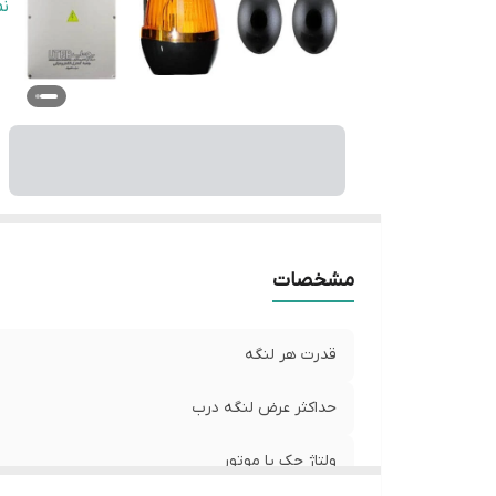
ن
ن
کش
مد
مشخصات
قدرت هر لنگه
حداکثر عرض لنگه درب
ولتاژ جک یا موتور