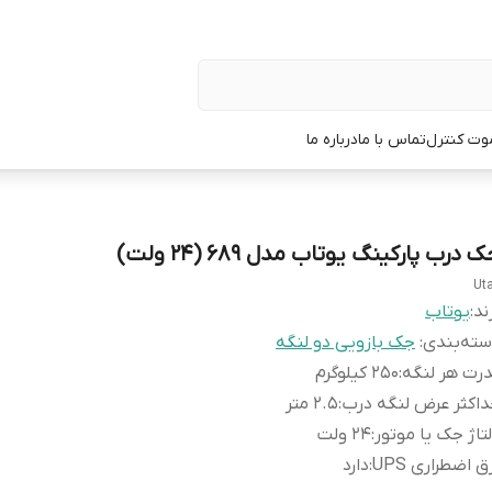
وت کنترل
تماس با ما
درباره ما
 درب پارکینگ یوتاب مدل 689 (24 ولت)
Ut
ند:
یوتاب
ته‌بندی
:
جک بازویی دو لنگه
رت هر لنگه
:
250 کیلوگرم
اکثر عرض لنگه درب
:
2.۵ متر
تاژ جک یا موتور
:
۲۴ ولت
ق اضطراری UPS
:
دارد