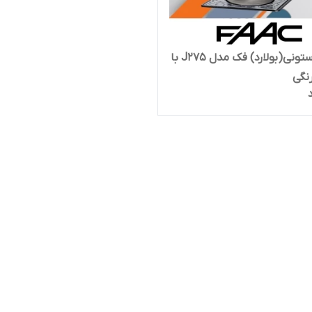
راهبند ستونی(بولارد) فک مدل J275 با
نگی