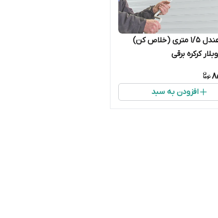
دسته هندل 1/5 متری (خلاص کن)
بلار کرکره برقی
8
افزودن به سبد