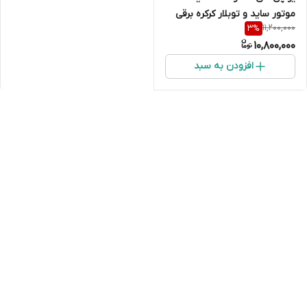
موتور ساید و توبلار کرکره برقی
11,200,000
3
%
UPS AC
10,800,000
افزودن به سبد